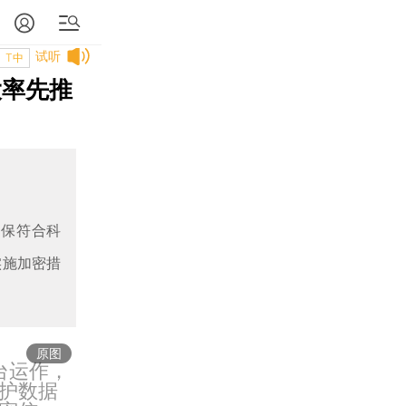
试听
T中
大率先推
可确保符合科
实施加密措
原图
平台运作，
护数据