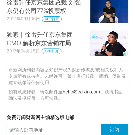
徐雷升任京东集团总裁 刘强
东仍有公司77%投票权
2021年09月06日
APP打开
独家｜徐雷升任京东集团
CMO 解析京东营销布局
2017年04月25日
APP打开
财新网所刊载内容之知识产权为财新传媒及/或相关权利人
专属所有或持有。未经许可，禁止进行转载、摘编、复制及
建立镜像等任何使用。
如有意愿转载，请发邮件至
hello@caixin.com
，获得书面
确认及授权后，方可转载。
免费订阅财新网主编精选版电邮
订阅