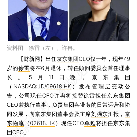
资料图：徐雷（左）、许冉。
【财新网】
出任
京东集团
CEO仅一年，现年49
岁的
徐雷
将在6月退休，转任顾问委员会首任理事
长。5月11日晚，京东集团
（NASDAQ:JD/
09618.HK
）发布管理层变动公
告，公司现任CFO
许冉
将接替徐雷担任京东集团
CEO兼执行董事，负责集团各业务的日常运营和协
同发展，向京东集团董事会及主席
刘强东
汇报，
京
东物流
（
02618.HK
）现任CFO
单甦
将担任京东集
团CFO。