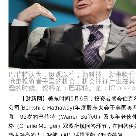
巴菲特认为，纵观以往，新科技、新事物往
抢走投资者手里的机会，机会往往产生在其
蠢的时候。资料图：巴菲特。图：IC photo
【财新网】
美东时间5月6日，投资者盛会伯克
公司(Berkshire Hathaway)年度股东大会于美
幕，92岁的巴菲特（Warren Buffett）及多年老伙
格（Charlie Munger）双双坐镇问答环节，在问答
热度颇高的人工智能（AI）话题贡献了精彩答复。