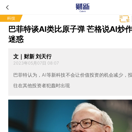
科技
巴菲特谈AI类比原子弹 芒格说AI炒
迷惑
文｜财新 刘天行
2023年05月07日 08:07
巴菲特认为，AI等新科技不会让价值投资的机会减少，
往在其他投资者犯蠢时出现