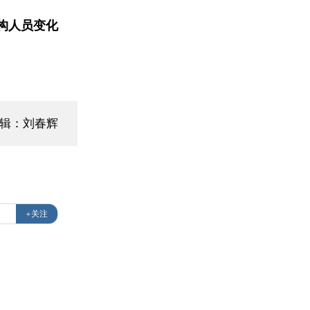
构人员变化
编辑：刘春辉
+关注