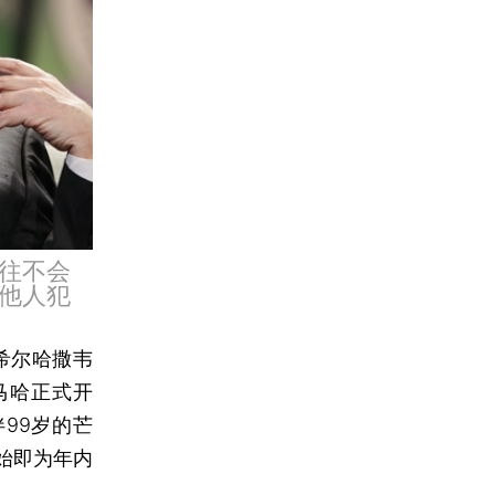
往不会
他人犯
希尔哈撒韦
国奥马哈正式开
伴99岁的芒
伊始即为年内