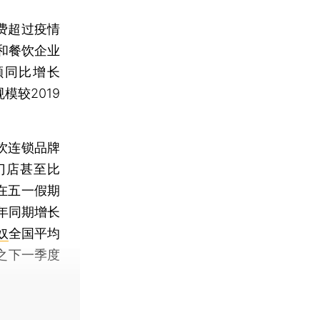
费超过疫情
和餐饮企业
额同比增长
模较2019
饮连锁品牌
门店甚至比
捞在五一假期
年同期增长
奴
全国平均
比之下一季度