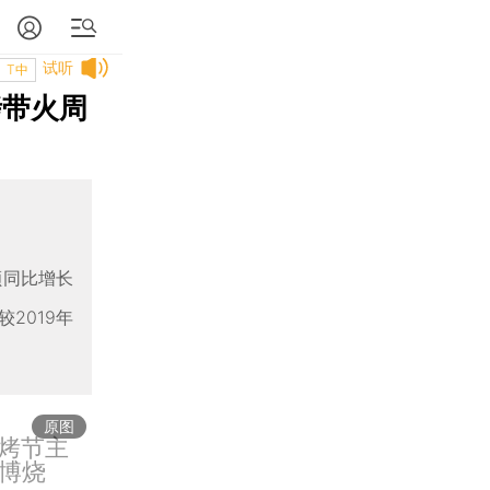
试听
T中
烤带火周
额同比增长
2019年
原图
烧烤节主
博烧