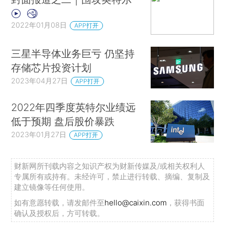
2022年01月08日
APP打开
三星半导体业务巨亏 仍坚持
存储芯片投资计划
2023年04月27日
APP打开
2022年四季度英特尔业绩远
低于预期 盘后股价暴跌
2023年01月27日
APP打开
财新网所刊载内容之知识产权为财新传媒及/或相关权利人
专属所有或持有。未经许可，禁止进行转载、摘编、复制及
建立镜像等任何使用。
如有意愿转载，请发邮件至
hello@caixin.com
，获得书面
确认及授权后，方可转载。