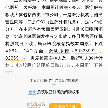
二级板块中，医疗服务深跌，跌幅明显高于其
他医药二级板块，本周累计跌去7.98%。医疗服务
板块大体包括两类上市公司，一是医疗机构，如民
营医院等，二是CXO（医药外包服务）。这两个细
分方向在本周均有负面因素压制。4月18日晚间消
息，
北京长峰医院
发生火灾事故，多只民营医疗机
构股次日下跌，民营医院概念指数本周累计下跌
4.86%。CXO方面，
药明康德
（
603259.SH
，
02359.HK
）再度披露实控人及一致行动人减持计
划，其A股股价随即单日跌超5%，本周累计下跌
11%。
本文共计2045字 订阅后继续阅读
登录
后获取已订阅的阅读权限
财新通会员
订阅/会员升级