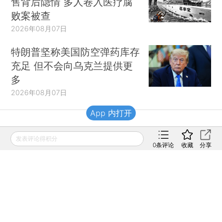
售背后隐情 多人卷入医疗腐
败案被查
2026年08月07日
特朗普坚称美国防空弹药库存
充足 但不会向乌克兰提供更
多
2026年08月07日
App 内打开
财新移动
发表评论得积分
0
条评论
收藏
分享
财新
财新周刊
Caixin
登录
网页版
订阅电邮
|
|
Copyright 财新网 All Rights Reserved