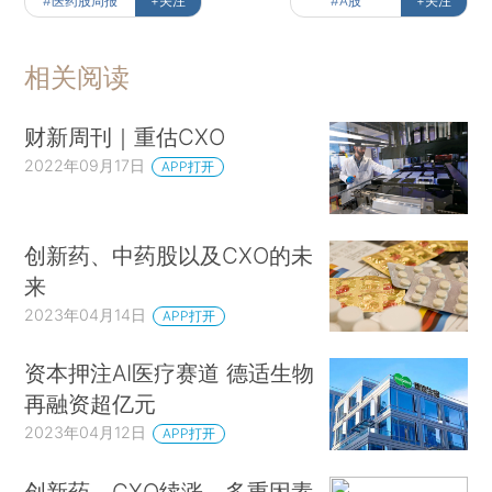
#医药股周报
+关注
#A股
+关注
相关阅读
财新周刊｜重估CXO
2022年09月17日
APP打开
创新药、中药股以及CXO的未
来
2023年04月14日
APP打开
资本押注AI医疗赛道 德适生物
再融资超亿元
2023年04月12日
APP打开
创新药、CXO续涨，多重因素