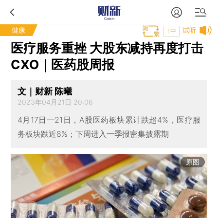
健康
试听
T中
医疗服务重挫 大股东减持再度打击
CXO｜医药股周报
文｜财新 陈曦
2023年04月21日 20:06
4月17日—21日，A股医药板块累计跌超4%，医疗服
务板块跌近8%；下周进入一季报密集披露期
原图