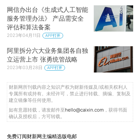
网信办出台《生成式人工智能
服务管理办法》 产品需安全
评估和算法备案
2023年04月11日
APP打开
阿里拆分六大业务集团各自独
立运营上市 张勇统管战略
2023年03月28日
APP打开
财新网所刊载内容之知识产权为财新传媒及/或相关权利人
专属所有或持有。未经许可，禁止进行转载、摘编、复制及
建立镜像等任何使用。
如有意愿转载，请发邮件至
hello@caixin.com
，获得书面
确认及授权后，方可转载。
免费订阅财新网主编精选版电邮