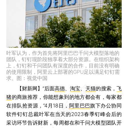
叶军认为，作为首先将阿里巴巴千问大模型落地的
团队，钉钉现阶段独享着大部分资源。在组织架构
上，钉钉和千问团队有深度的合作，目前没有明确
的使用限制，阿里云上部署的GPU足以满足钉钉需
求。图：视觉中国
【财新网】
“后面
高德
、
淘宝
、
天猫
的搜索，
飞
猪
的商旅推荐，你能想象到的地方都会有，每家都
在排队抢资源，”4月18日，
阿里巴巴
旗下办公协同
软件钉钉总裁叶军在当天的2023春季钉峰会后的
采访环节告诉财新，每周都在和千问大模型团队开