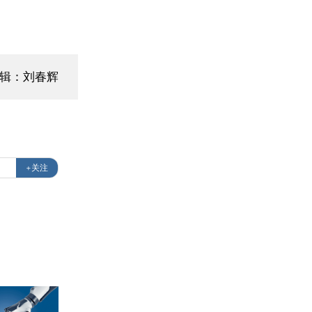
编辑：刘春辉
+关注