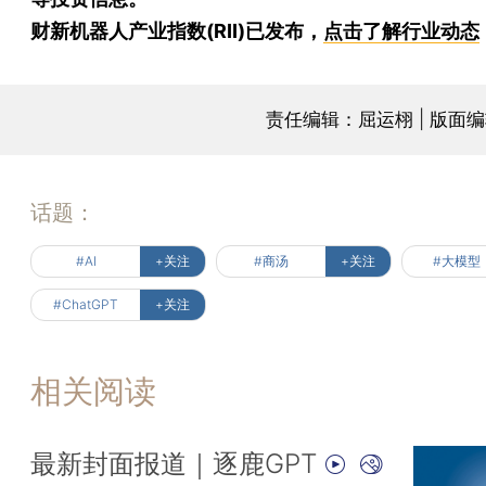
财新机器人产业指数(RII)已发布，
点击了解行业动态
责任编辑：屈运栩 | 版面
话题：
#AI
+关注
#商汤
+关注
#大模型
#ChatGPT
+关注
相关阅读
最新封面报道｜逐鹿GPT