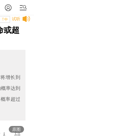
试听
T中
命或超
命将增长到
的概率达到
的概率超过
原图
年人。研