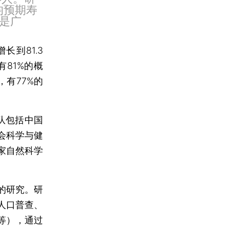
均预期寿
是广
长到81.3
81%的概
，有77%的
队包括中国
会科学与健
家自然科学
的研究。研
人口普查、
等），通过