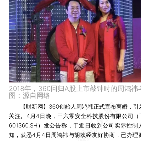
2018年，360回归A股上市敲钟时的周鸿
图：源自网络
【财新网】
360
创始人
周鸿祎
正式宣布离婚，引
关注。4月4日晚，三六零安全科技股份有限公司（下
601360.SH
）发公告称，于近日收到公司实际控制
知，获悉4月4日周鸿祎与胡欢经友好协商，已办理