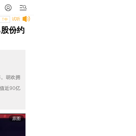
试听
T中
%股份约
年。胡欢拥
值近90亿
原图