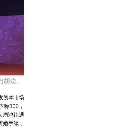
祎与胡欢。
发资本市场
称360，
人周鸿祎通
离婚手续，