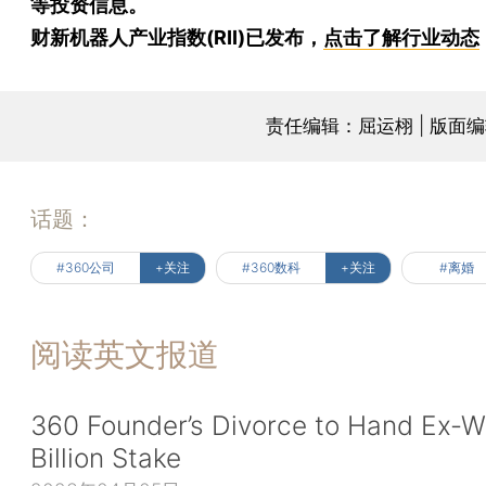
等投资信息。
财新机器人产业指数(RII)已发布，
点击了解行业动态
责任编辑：屈运栩 | 版面
话题：
#360公司
+关注
#360数科
+关注
#离婚
阅读英文报道
360 Founder’s Divorce to Hand Ex-Wi
Billion Stake