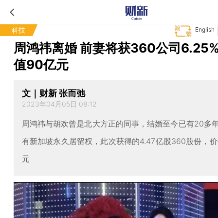
科技
English
周鸿祎离婚 前妻将获360公司6.25
值90亿元
文｜财新 张而弛
2023年04月05日 08:12
周鸿祎与胡欢曾是北大方正的同事，结婚至今已有20多
有新加坡永久居留权，此次获得的4.47亿股360股份，价
元