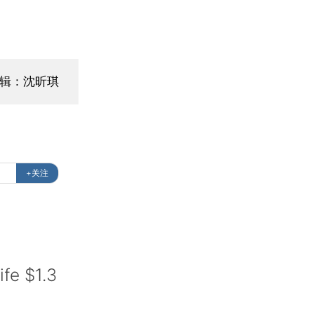
编辑：沈昕琪
+关注
fe $1.3