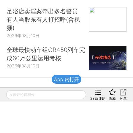
足浴店卖淫案牵出多名警员
有人当股东有人打招呼(含视
频)
2026年08月10日
全球最快动车组CR450列车完
成60万公里运用考核
2026年08月10日
App 内打开
财新移动
发表评论得积分
23
条评论
收藏
分享
财新
财新周刊
Caixin