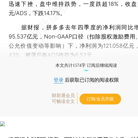
迅速下挫，盘中维持跌势，一度跌超18%，收盘报7
元/ADS，下跌14.17%。
据财报，拼多多去年四季度的净利润同比增长
95.537亿元，Non-GAAP口径（扣除股权激励费
公允价值变动等影响）下，净利润为121.058亿元
43%。摊薄后每ADS收益为6.52元。
本文共计1574字 订阅后继续阅读
登录
后获取已订阅的阅读权限
财新通会员
订阅/会员升级
可畅读全文