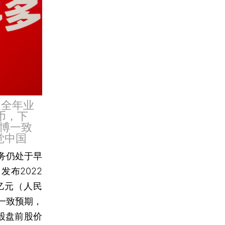
及全年业
币，下
彭博一致
觉中国
务仍处于早
发布2022
亿元（人民
一致预期，
股盘前股价