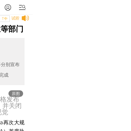
试听
T中
业等部门
将分别宣布
完成
原图
伯格发布
，并关闭
视觉
ta再次大规