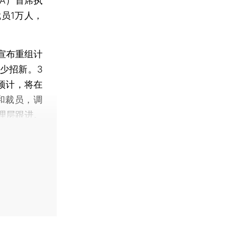
TA）首席执
员1万人，
宣布重组计
少招新。3
还预计，将在
和裁员，调
理层跟进。