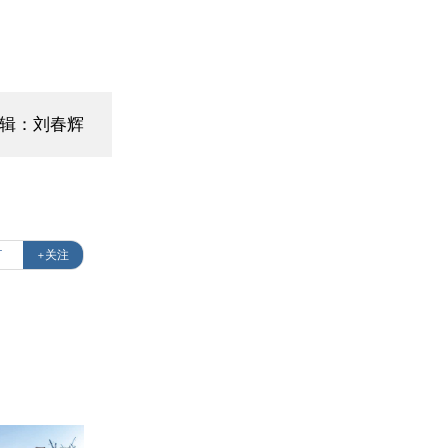
编辑：刘春辉
T
+关注