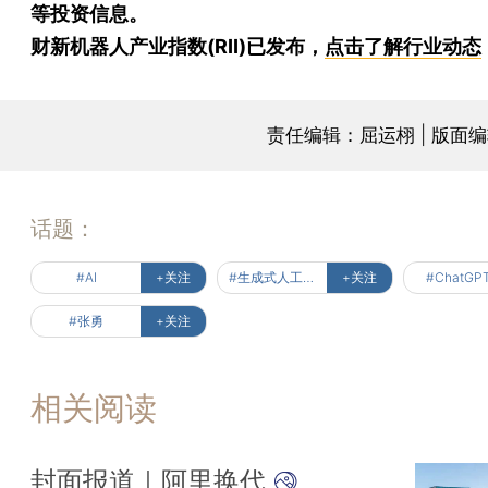
等投资信息。
财新机器人产业指数(RII)已发布，
点击了解行业动态
责任编辑：屈运栩 | 版面
话题：
#AI
+关注
#生成式人工智能服务备案
+关注
#ChatGP
#张勇
+关注
相关阅读
封面报道｜阿里换代