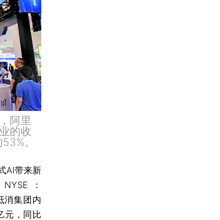
，阿里
业的收
53%。
AI带来新
NYSE：
抵消集团内
亿元，同比