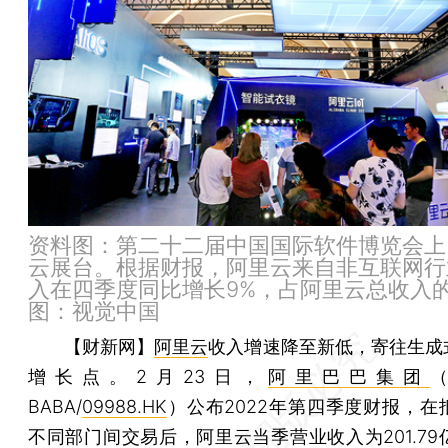
资料图：第二十二届中国国际软件博览会上
云展台。根据财报，阿里云来自非互联网行
入在四季度同比增长9%，占阿里云总收入的
图：视觉中国
【财新网】
阿里云
收入增速降至新低，寄往生成式
增长点。2月23日，
阿里巴巴集团
（
BABA/
09988.HK
）公布2022年第四季度财报，在
不同部门间交易后，阿里云当季营业收入为201.79