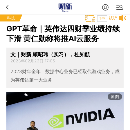
科技
试听
T中
GPT革命｜英伟达四财季业绩持续
下滑 黄仁勋称将推AI云服务
文｜财新 顾昭玮（实习），杜知航
2023年02月23日 17:05
2023财年全年，数据中心业务已经取代游戏业务，成
为英伟达第一大业务
原图