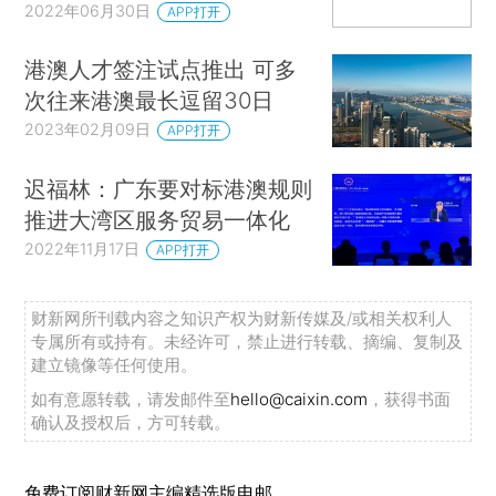
2022年06月30日
APP打开
港澳人才签注试点推出 可多
次往来港澳最长逗留30日
2023年02月09日
APP打开
迟福林：广东要对标港澳规则
推进大湾区服务贸易一体化
2022年11月17日
APP打开
财新网所刊载内容之知识产权为财新传媒及/或相关权利人
专属所有或持有。未经许可，禁止进行转载、摘编、复制及
建立镜像等任何使用。
如有意愿转载，请发邮件至
hello@caixin.com
，获得书面
确认及授权后，方可转载。
免费订阅财新网主编精选版电邮