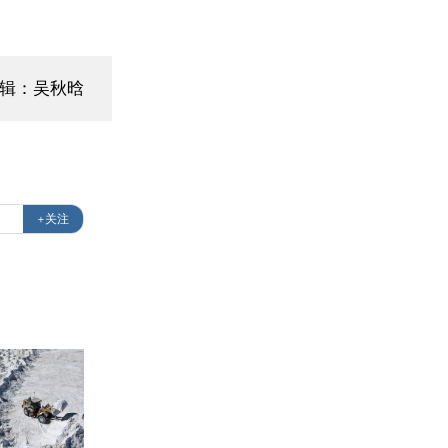
编辑：吴秋晗
+关注