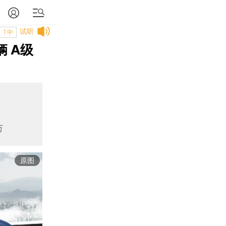
试听
T中
 A级
万
原图