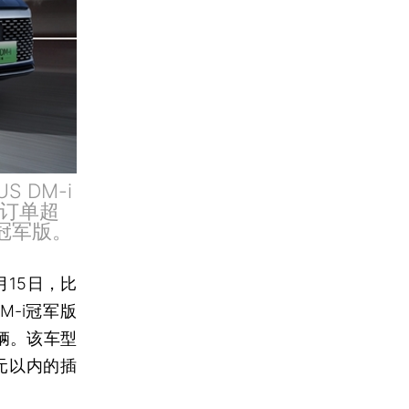
 DM-i
均订单超
i冠军版。
15日，比
M-i冠军版
0辆。该车型
元以内的插