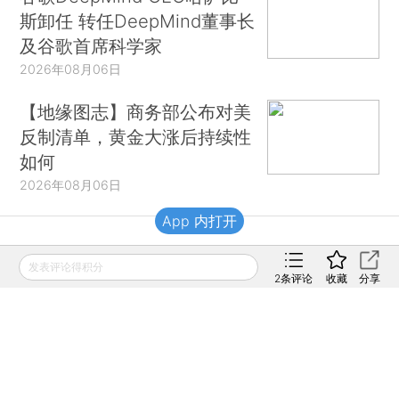
斯卸任 转任DeepMind董事长
及谷歌首席科学家
2026年08月06日
【地缘图志】商务部公布对美
反制清单，黄金大涨后持续性
如何
2026年08月06日
App 内打开
财新移动
发表评论得积分
2
条评论
收藏
分享
财新
财新周刊
Caixin
登录
网页版
订阅电邮
|
|