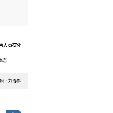
构人员变化
动态
编辑：刘春辉