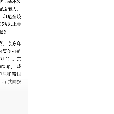
站，基本复
配送能力。
，印尼全境
5%以上曼
服务。
商。京东印
al合资创办的
.ID）。京
oup） 成
印尼和泰国
orp共同投