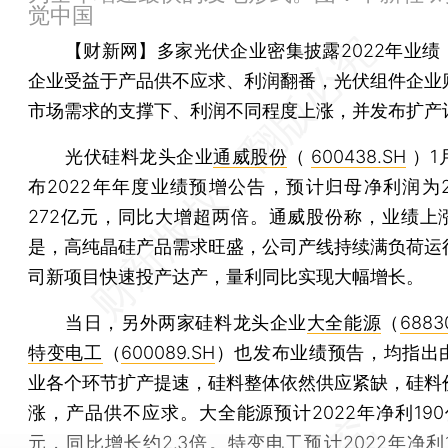
觉中国
【财新网】
多家光伏企业密集披露2022年业绩
企业受益于产品供不应求、利润翻番，光伏组件企业
市场需求的支撑下、利润不同程度上涨，并发布扩产
光伏硅料龙头企业
通威股份
（
600438.SH
）1
布2022年年度业绩预增公告，预计归母净利润为2
272亿元，同比大增超两倍。通威股份称，业绩上
是，高纯晶硅产品需求旺盛，公司产线持续满负荷运
司新项目快速投产达产，量利同比实现大幅增长。
当日，另外两家硅料龙头企业
大全能源
（
6883
特变电工
（
600089.SH
）也发布业绩预告，均指出
业各个环节扩产提速，硅料整体依然供应紧缺，硅料
涨，产品供不应求。大全能源预计2022年净利190
元，同比增长约2.3倍。特变电工预计2022年净利