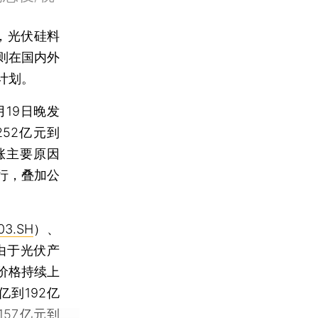
，光伏硅料
则在国内外
计划。
月19日晚发
52亿元到
涨主要原因
行，叠加公
03.SH
）、
由于光伏产
价格持续上
亿到192亿
157亿元到