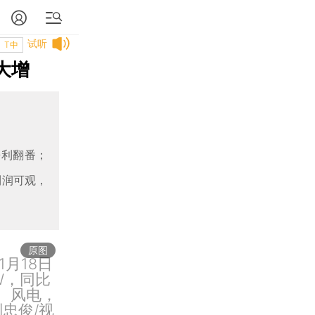
试听
T中
大增
净利翻番；
利润可观，
原图
月18日
W，同比
电、风电，
忠俊/视