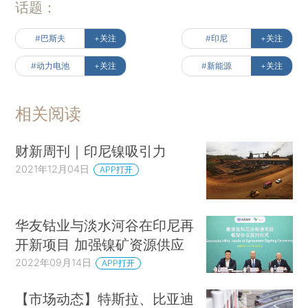
话题：
#巴斯夫
+关注
#印尼
+关注
#动力电池
+关注
#新能源
+关注
相关阅读
财新周刊｜印尼镍吸引力
2021年12月04日
APP打开
华友钴业与淡水河谷在印尼再
开新项目 加强镍矿资源供应
2022年09月14日
APP打开
【市场动态】特斯拉、比亚迪