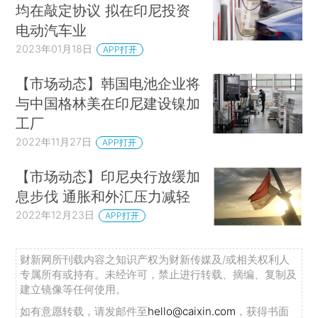
均在敲定协议 拟在印尼投资
电动汽车业
2023年01月18日
APP打开
【市场动态】韩国电池企业将
与中国格林美在印尼建设镍加
工厂
2022年11月27日
APP打开
【市场动态】印尼央行放缓加
息步伐 通胀和外汇压力减轻
2022年12月23日
APP打开
财新网所刊载内容之知识产权为财新传媒及/或相关权利人
专属所有或持有。未经许可，禁止进行转载、摘编、复制及
建立镜像等任何使用。
如有意愿转载，请发邮件至
hello@caixin.com
，获得书面