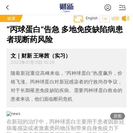
健康
English
试听
T中
“丙球蛋白”告急 多地免疫缺陷病患
者现断药风险
文｜财新 王琳茜（实习）
2023年01月15日 10:29
随着新冠重症高峰来临，“丙种球蛋白”热度飙升，价
格飞涨。丙种球蛋白对新冠感染者的疗效尚存争议，
对于长期罹患免疫缺陷疾病、需要丙种球蛋白救命的
患者来说，他们面临断药危机
原图
在新冠的治疗中，丙种球蛋白主要用于患者因新冠
病毒感染或者激素类药物压制带来自身免疫力下