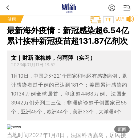
健康
试听
T中
最新海外疫情：新冠感染超6.54亿
累计接种新冠疫苗超131.87亿剂次
文｜财新 张梅婷，何雨萍（实习）
2023年01月11日 18:52
1月10日，中国之外221个国家和地区有感染病例，累
计感染者过千例的已达到181个；美国累计感染约
10134万例全球居首，印度超4468万例、法国超
3942万例分列二三位；非洲确诊超千例国家已55
个，亚洲45个，欧洲44个，美洲33个，大洋洲4个
原图
当地时间2022年1月8日，法国科西嘉岛，居民接