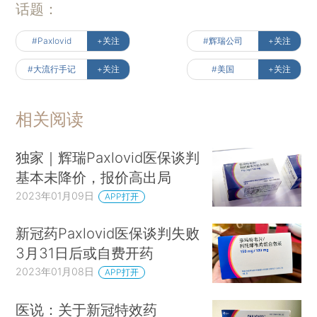
话题：
#Paxlovid
+关注
#辉瑞公司
+关注
#大流行手记
+关注
#美国
+关注
相关阅读
独家｜辉瑞Paxlovid医保谈判
基本未降价，报价高出局
2023年01月09日
APP打开
新冠药Paxlovid医保谈判失败
3月31日后或自费开药
2023年01月08日
APP打开
医说：关于新冠特效药