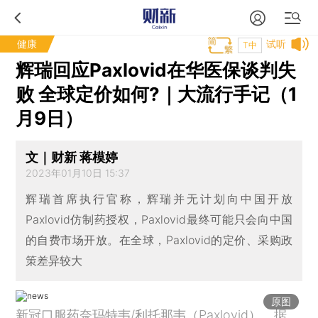
健康
试听
T中
辉瑞回应Paxlovid在华医保谈判失
败 全球定价如何?｜大流行手记（1
月9日）
文｜财新 蒋模婷
2023年01月10日 15:37
辉瑞首席执行官称，辉瑞并无计划向中国开放
Paxlovid仿制药授权，Paxlovid最终可能只会向中国
的自费市场开放。在全球，Paxlovid的定价、采购政
策差异较大
原图
新冠口服药奈玛特韦/利托那韦（Paxlovid）。据