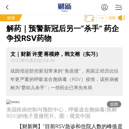
健康
试听
T中
解药｜预警新冠后另一“杀手” 药企
争投RSV药物
文｜财新 许雯 蒋模婷，韩文榕（实习）
2022年12月30日 08:36
或因偿还防控新冠带来的“免疫债”，美国正经历比往
年更严重的呼吸道合胞病毒（RSV）疫情，该疾病被
称为“婴幼儿杀手”；一些药企已率先布局
原图
美国疾病控制与预防中心，呼吸道合胞病毒(简称
RSV)的电子显微照片。图：视觉中国
【财新网】
“目前RSV急诊和住院人数的峰值是