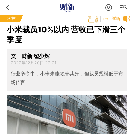
科技
试听
T中
小米裁员10%以内 营收已下滑三个
季度
文｜财新 翟少辉
2022年12月20日 23:01
行业寒冬中，小米未能独善其身，但裁员规模低于市
场传言
原图