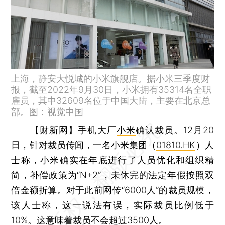
上海，静安大悦城的小米旗舰店。据小米三季度财
报，截至2022年9月30日，小米拥有35314名全职
雇员，其中32609名位于中国大陆，主要在北京总
部。图：视觉中国
【财新网】
手机大厂
小米
确认裁员。12月20
日，针对裁员传闻，一名小米集团（
01810.HK
）人
士称，小米确实在年底进行了人员优化和组织精
简，补偿政策为“N+2”，未休完的法定年假按照双
倍金额折算。对于此前网传“6000人”的裁员规模，
该人士称，这一说法有误，实际裁员比例低于
10%。这意味着裁员不会超过3500人。