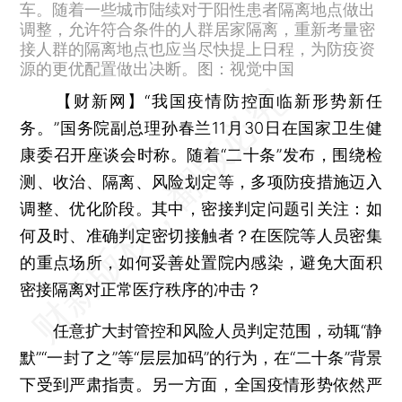
车。随着一些城市陆续对于阳性患者隔离地点做出
调整，允许符合条件的人群居家隔离，重新考量密
接人群的隔离地点也应当尽快提上日程，为防疫资
源的更优配置做出决断。图：视觉中国
【财新网】
“我国疫情防控面临新形势新任
务。”国务院副总理孙春兰11月30日在国家卫生健
康委召开座谈会时称。随着“二十条”发布，围绕检
测、收治、隔离、风险划定等，多项防疫措施迈入
调整、优化阶段。其中，密接判定问题引关注：如
何及时、准确判定密切接触者？在医院等人员密集
的重点场所，如何妥善处置院内感染，避免大面积
密接隔离对正常医疗秩序的冲击？
任意扩大封管控和风险人员判定范围，动辄“静
默”“一封了之”等“层层加码”的行为，在“二十条”背景
下受到严肃指责。另一方面，全国疫情形势依然严