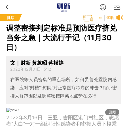
健康
试听
T中
调整密接判定标准是预防医疗挤兑
当务之急｜大流行手记（11月30
日）
文｜财新 黄蕙昭 蒋模婷
2022年12月01日 15:12
在医院等人员密集的重点场所，如何妥善处置院内感
染，应对“封楼”“封院”对正常医疗秩序的冲击？缩小密
接人群范围以及调整密接隔离地点势在必行
原图
2022年8月16日，三亚，吉阳区港门村社区，志愿
者“大白”一对一组织阳性感染者和密接人员下楼乘