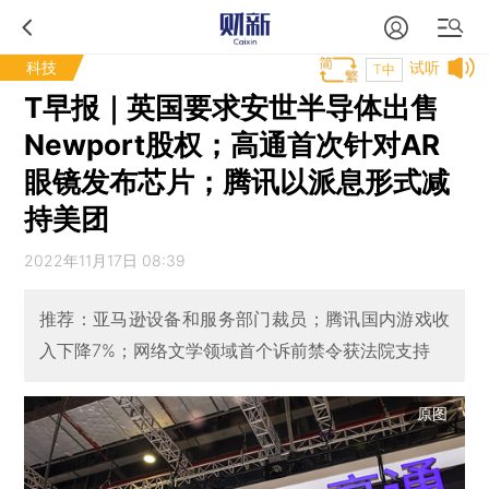
科技
试听
T中
T早报｜英国要求安世半导体出售
Newport股权；高通首次针对AR
眼镜发布芯片；腾讯以派息形式减
持美团
2022年11月17日 08:39
推荐：亚马逊设备和服务部门裁员；腾讯国内游戏收
入下降7%；网络文学领域首个诉前禁令获法院支持
原图