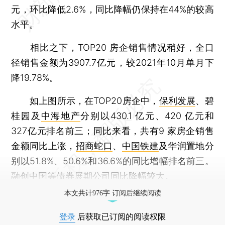
元，环比降低2.6%，同比降幅仍保持在44%的较高
水平。
相比之下，TOP20 房企销售情况稍好，全口
径销售金额为3907.7亿元，较2021年10月单月下
降19.78%。
如上图所示，在TOP20房企中，
保利发展
、碧
桂园及
中海地产
分别以430.1 亿元、420 亿元和
327亿元排名前三；同比来看，共有9 家房企销售
金额同比上涨，
招商蛇口
、
中国铁建
及华润置地分
别以51.8%、50.6%和36.6%的同比增幅排名前三。
融创中国
等
债券
展期公司同比降幅较大。
本文共计976字 订阅后继续阅读
登录
后获取已订阅的阅读权限