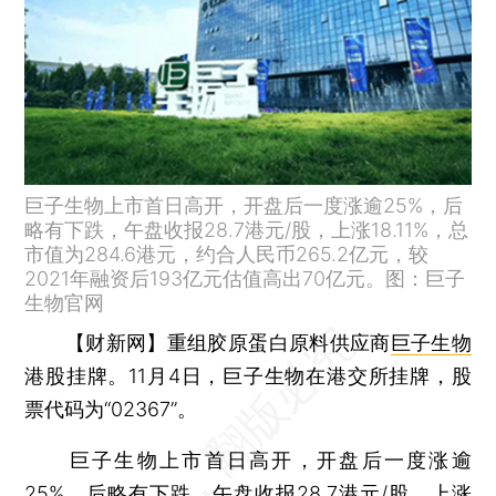
巨子生物上市首日高开，开盘后一度涨逾25%，后
略有下跌，午盘收报28.7港元/股，上涨18.11%，总
市值为284.6港元，约合人民币265.2亿元，较
2021年融资后193亿元估值高出70亿元。图：巨子
生物官网
【财新网】
重组胶原蛋白原料供应商
巨子生物
港股挂牌。11月4日，巨子生物在港交所挂牌，股
票代码为“02367”。
巨子生物上市首日高开，开盘后一度涨逾
25%，后略有下跌，午盘收报28.7港元/股，上涨