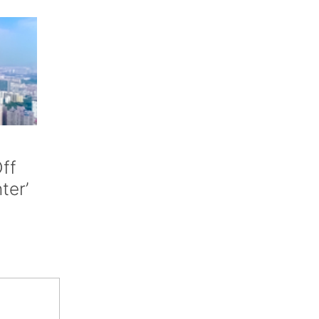
ff
nter’