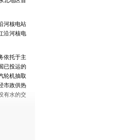
东北地区首
沿河核电站
红沿河核电
务依托于主
国已投运的
汽轮机抽取
经市政供热
没有水的交