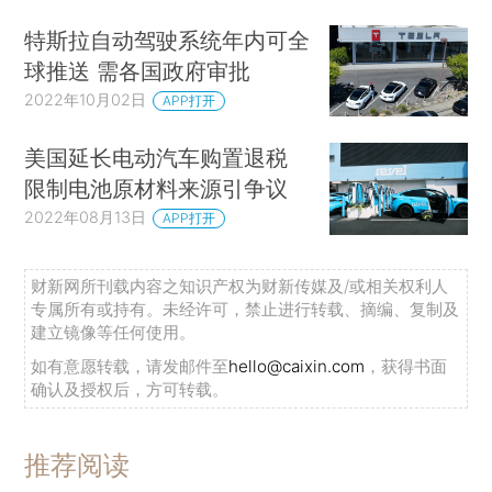
特斯拉自动驾驶系统年内可全
球推送 需各国政府审批
2022年10月02日
APP打开
美国延长电动汽车购置退税
限制电池原材料来源引争议
2022年08月13日
APP打开
财新网所刊载内容之知识产权为财新传媒及/或相关权利人
专属所有或持有。未经许可，禁止进行转载、摘编、复制及
建立镜像等任何使用。
如有意愿转载，请发邮件至
hello@caixin.com
，获得书面
确认及授权后，方可转载。
推荐阅读