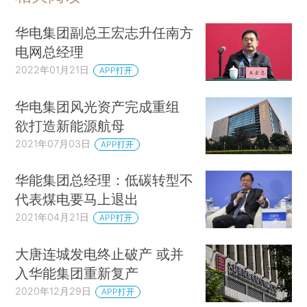
华电集团副总王宏志升任南方
电网总经理
2022年01月21日
APP打开
华电集团风光资产完成重组
欲打造新能源航母
2021年07月03日
APP打开
华能集团总经理：低碳转型不
代表煤电要马上退出
2021年04月21日
APP打开
大唐连城发电终止破产 或并
入华能集团重新复产
2020年12月29日
APP打开