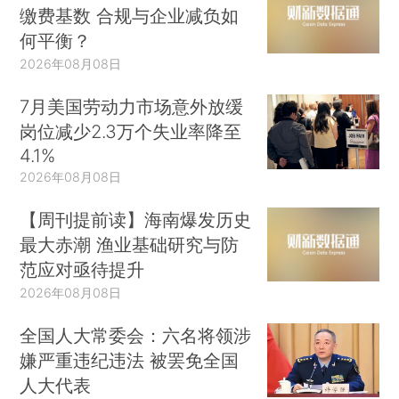
缴费基数 合规与企业减负如
何平衡？
2026年08月08日
7月美国劳动力市场意外放缓
岗位减少2.3万个失业率降至
4.1%
2026年08月08日
【周刊提前读】海南爆发历史
最大赤潮 渔业基础研究与防
范应对亟待提升
2026年08月08日
全国人大常委会：六名将领涉
嫌严重违纪违法 被罢免全国
人大代表