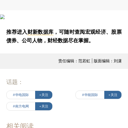
推荐进入
财新数据库
，可随时查阅宏观经济、股票
债券、公司人物，财经数据尽在掌握。
责任编辑：范若虹 | 版面编辑：刘潇
话题：
#华电国际
+关注
#华能国际
+关注
#南方电网
+关注
相关阅读