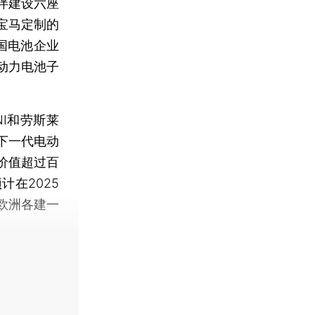
伴建设六座
宝马定制的
国电池企业
动力电池子
I和劳斯莱
下一代电动
价值超过百
在2025
欧洲各建一