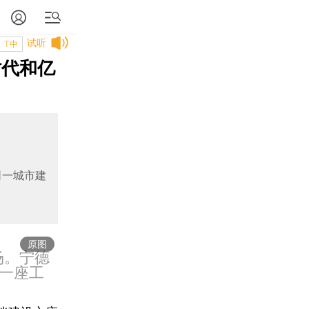
试听
T中
时代和亿
同一城市建
原图
场。宁德
一座工