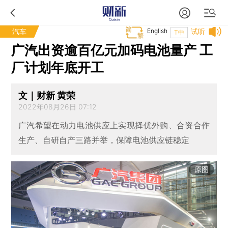
汽车
English
试听
T中
广汽出资逾百亿元加码电池量产 工
厂计划年底开工
文｜财新 黄荣
2022年08月26日 07:12
广汽希望在动力电池供应上实现择优外购、合资合作
生产、自研自产三路并举，保障电池供应链稳定
原图