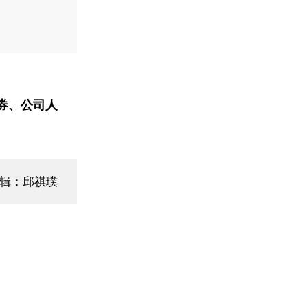
券、公司人
编辑：邱祺璞