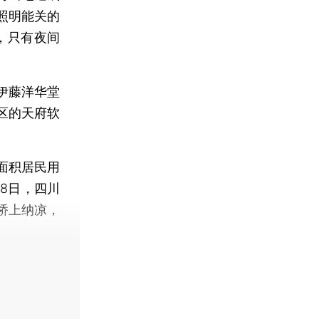
照明能关的
，只有夜间
伊藤洋华堂
区的天府软
面积居民用
8日，四川
桥上纳凉，