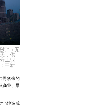
亮灯”（无
0天，供
分工业
：中新
供需紧张的
及商业、景
对当地造成