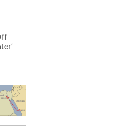
ff
nter’