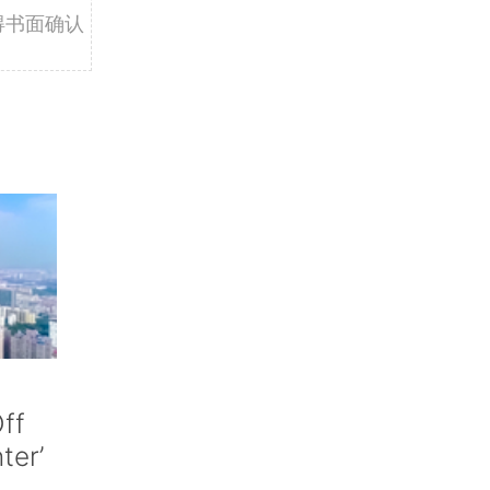
得书面确认
ff
nter’