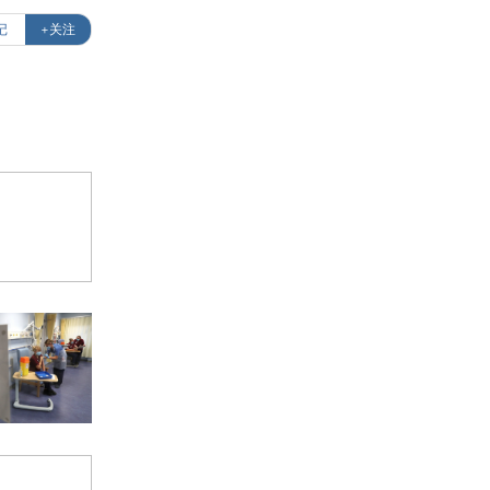
记
+关注