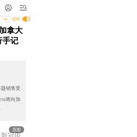
试听
T中
加拿大
行手记
问题销售受
na将向加
针
原图
康新冠疫