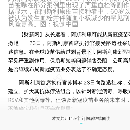
苗被曝在部分案例里出现了严重血栓等副作
据显示，在阿斯利康疫苗接种者中，60岁
被认为发生血栓并伴随血小板减少的罕见副
风险更高。图：视觉中国
【财新网】
从长远看，阿斯利康可能从新冠疫苗
撤退——23日，阿斯利康首席执行官接受路透社采
述信息。在全球疫苗供给过剩背景下，阿斯利康新冠
罕见严重副作用、保质期短等问题销售受阻，公司高
是否继续布局新冠疫苗业务表达了不确定态度。
阿斯利康首席执行官苏博科23日向路透社称，
建立、扩大其抗体疗法组合，以针对新冠病毒、呼吸
RSV和其他病毒等。但谈及新冠疫苗业务的未来时，
不能确定我们是否会在那里”。
本文共计1459字 订阅后继续阅读