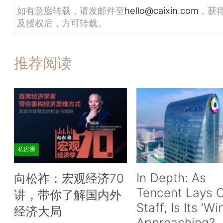
如有意愿转载，请发邮件至
hello@caixin.com
，获
及授权后，方可转载。
推荐阅读
私房课
In Depth: As
向松祚：宏观经济70
Tencent Lays O
讲，带你了解国内外
Staff, Is Its ‘Wi
经济大局
Approaching?