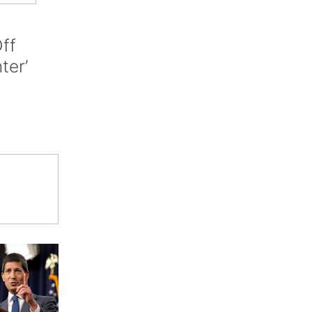
ff
nter’