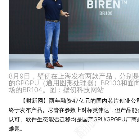
8月9日，壁仞在上海发布两款产品，分别
的GPGPU（通用图形处理器）BR100和面
场的BR104。图：壁仞科技网站
【财新网】
两年融资47亿元的国内芯片创业公
终于发布产品。尽管在参数上对标英伟达，但产品能
认可、软件生态能否迁移均是国产GPU/GPGPU厂
难题。