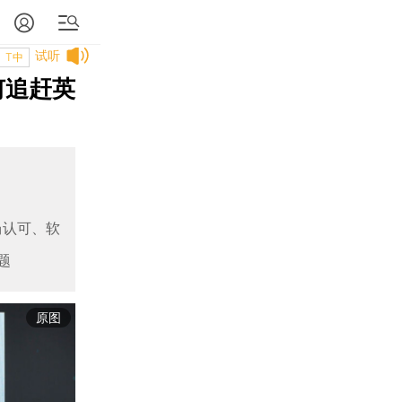
试听
T中
何追赶英
场认可、软
题
原图