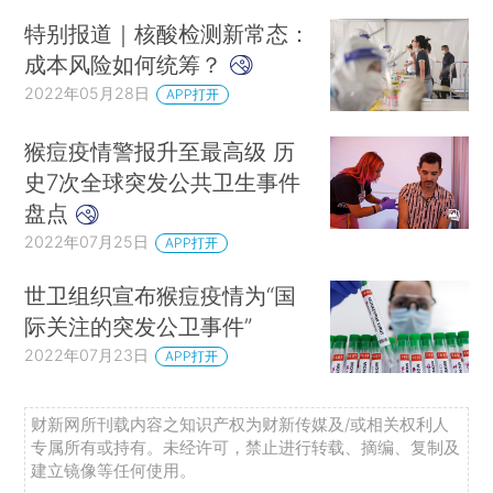
特别报道｜核酸检测新常态：
成本风险如何统筹？
2022年05月28日
APP打开
猴痘疫情警报升至最高级 历
史7次全球突发公共卫生事件
盘点
2022年07月25日
APP打开
世卫组织宣布猴痘疫情为“国
际关注的突发公卫事件”
2022年07月23日
APP打开
财新网所刊载内容之知识产权为财新传媒及/或相关权利人
专属所有或持有。未经许可，禁止进行转载、摘编、复制及
建立镜像等任何使用。