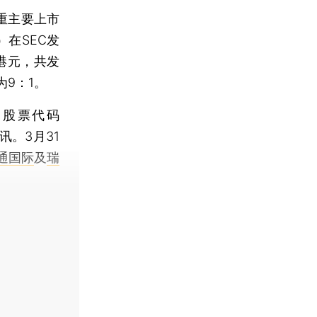
重主要上市
）在SEC发
港元，共发
为9：1。
股票代码
讯。3月31
通国际
及
瑞