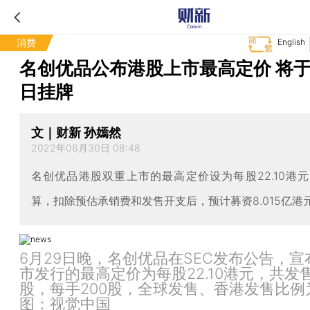
消费
English
名创优品公布港股上市最高定价 将于
日挂牌
文｜财新 孙嫣然
2022年06月30日 08:48
名创优品港股双重上市的最高定价设为每股22.10港
算，扣除预估承销费和发售开支后，预计募资8.015亿港
6月29日晚，名创优品在SEC发布公告，宣
市发行的最高定价为每股22.10港元，共发售
股，每手200股，全球发售、香港发售比例
图：视觉中国