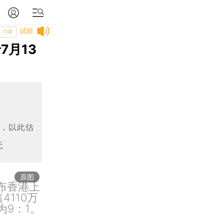
试听
T中
7月13
元，以此估
元
原图
布香港上
4110万
为9：1。