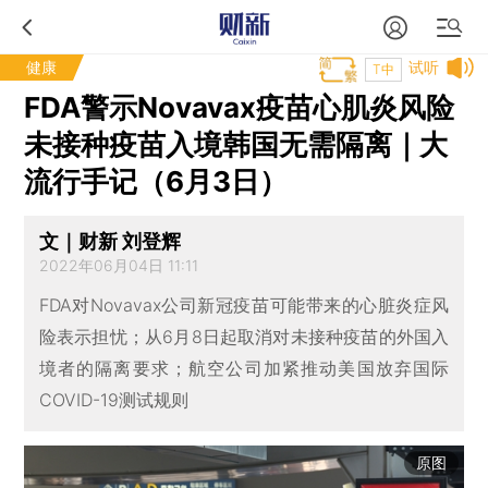
健康
试听
T中
FDA警示Novavax疫苗心肌炎风险
未接种疫苗入境韩国无需隔离｜大
流行手记（6月3日）
文｜财新 刘登辉
2022年06月04日 11:11
FDA对Novavax公司新冠疫苗可能带来的心脏炎症风
险表示担忧；从6月8日起取消对未接种疫苗的外国入
境者的隔离要求；航空公司加紧推动美国放弃国际
COVID-19测试规则
原图