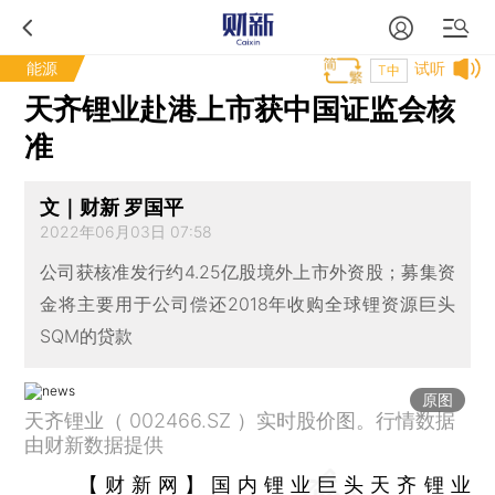
能源
试听
T中
天齐锂业赴港上市获中国证监会核
准
文｜财新 罗国平
2022年06月03日 07:58
公司获核准发行约4.25亿股境外上市外资股；募集资
金将主要用于公司偿还2018年收购全球锂资源巨头
SQM的贷款
原图
天齐锂业（ 002466.SZ ）实时股价图。行情数据
由财新数据提供
【财新网】
国内锂业巨头
天齐锂业