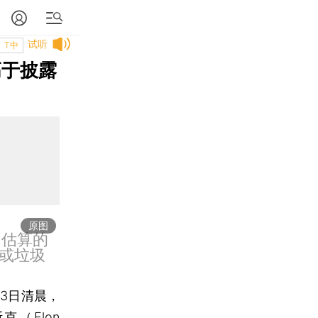
试听
T中
高于披露
原图
，估算的
或垃圾
3日清晨，
（Elon