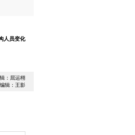
构人员变化
辑：屈运栩
编辑：王影