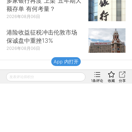
多家银行再度“上架”五年期大
额存单 有何考量？
2026年08月06日
港险收益征税冲击伦敦市场
保诚盘中重挫13%
2026年08月06日
App 内打开
财新移动
发表评论得积分
1
条评论
收藏
分享
财新
财新周刊
Caixin
登录
网页版
订阅电邮
|
|
Copyright 财新网 All Rights Reserved