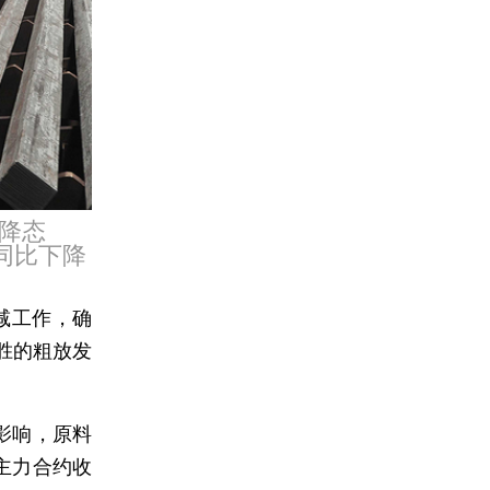
降态
，同比下降
减工作，确
胜的粗放发
影响，原料
主力合约收