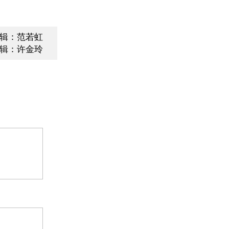
辑：范若虹
辑：许金玲