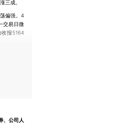
上涨三成。
荡偏强。4
前一交易日微
收报5164
券、公司人