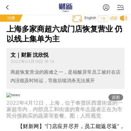
消费
English
试听
T中
上海多家商超六成门店恢复营业 仍
以线上集单为主
文｜财新 沈欣悦
2022年04月18日 18:13
商超恢复营业的困难之一，是核酸异常员工被封在店
内没能及时转运，导致后续消杀无法展开
原图
2022年4月12日，上海，位于奉贤区西渡街道的一
家超市内，内部员工和街道的青年志愿者正在为市
民分拣购买的蔬菜等套餐。图：人民视觉
【财新网】
“门店应开尽开，员工能返尽返”，