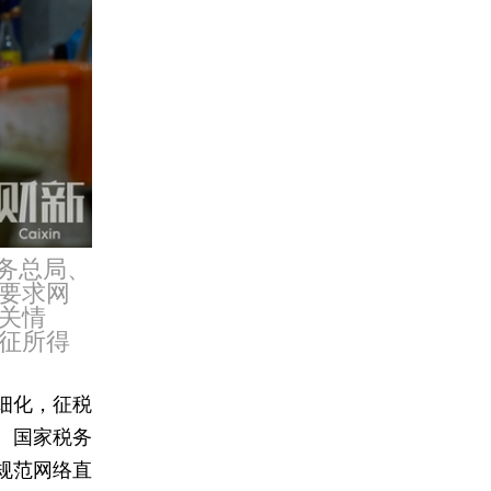
务总局、
要求网
关情
征所得
细化，征税
、国家税务
规范网络直