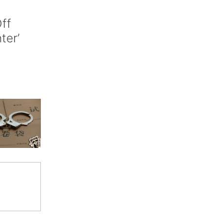
ff
nter’