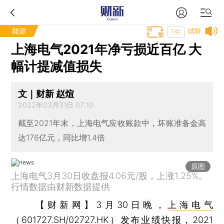
能源
试听
T中
上海电气2021年净亏损近百亿 大
幅计提减值损失
文｜财新 赵煊
2022年03月31日 07:10
截至2021年末，上海电气应收账款中，坏账准备金高
达176亿元，同比增1.4倍
原图
上海电气3月30日收盘报4.06元/股，上涨1.25%。
行情数据由财新数据提供
【财新网】
3月30日晚，
上海电气
（
601727.SH
/
02727.HK
）发布业绩快报，2021