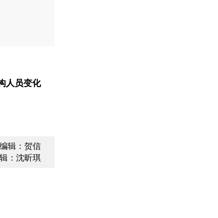
构人员变化
编辑：贺信
辑：沈昕琪