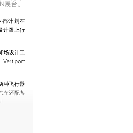
IN展台。
业都计划在
设计跟上行
降场设计工
ertiport
两种飞行器
汽车还配备
制。