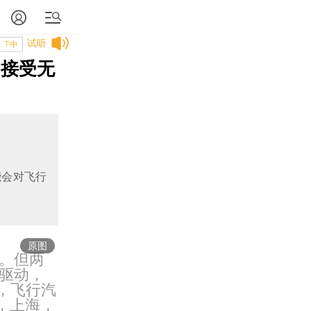
试听
T中
不接受无
能会对飞行
原图
。但两
驱动，
，飞行汽
日，上海，