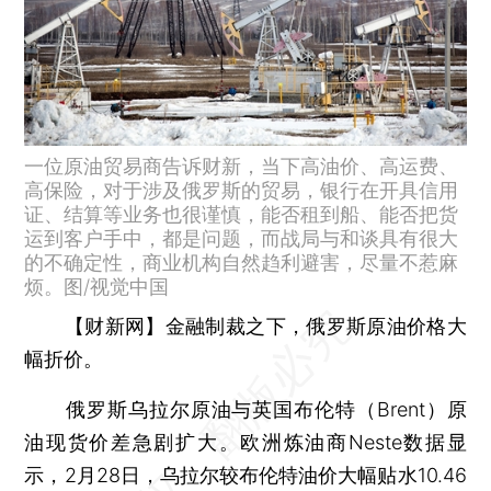
一位原油贸易商告诉财新，当下高油价、高运费、
高保险，对于涉及俄罗斯的贸易，银行在开具信用
证、结算等业务也很谨慎，能否租到船、能否把货
运到客户手中，都是问题，而战局与和谈具有很大
的不确定性，商业机构自然趋利避害，尽量不惹麻
烦。图/视觉中国
【财新网】
金融制裁之下，俄罗斯原油价格大
幅折价。
俄罗斯乌拉尔原油与英国布伦特（Brent）原
油现货价差急剧扩大。欧洲炼油商Neste数据显
示，2月28日，乌拉尔较布伦特油价大幅贴水10.46