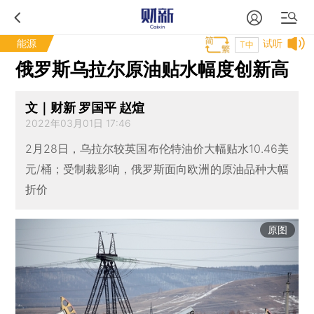
能源
试听
T中
俄罗斯乌拉尔原油贴水幅度创新高
文｜财新 罗国平 赵煊
2022年03月01日 17:46
2月28日，乌拉尔较英国布伦特油价大幅贴水10.46美
元/桶；受制裁影响，俄罗斯面向欧洲的原油品种大幅
折价
原图