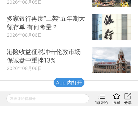
2026年08月05日
多家银行再度“上架”五年期大
额存单 有何考量？
2026年08月06日
港险收益征税冲击伦敦市场
保诚盘中重挫13%
2026年08月06日
App 内打开
财新移动
发表评论得积分
1
条评论
收藏
分享
财新
财新周刊
Caixin